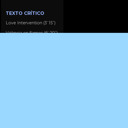
TEXTO CRÍTICO
Love Intervention (3’ 15’’)
València en flames (6’ 20’’)
AL ENCUENTRO DE UN
FUEGO FALLERO
A la hora de zambullirse
en un medio
desconocido siempre
nos enfrentamos a
aciertos y fracasos como
parte del proceso
creativo. Estas dos piezas
muestran el desarrollo
personal dentro del cine
en 16mm, a través de la
construcción y, sobre
todo, la destrucción del