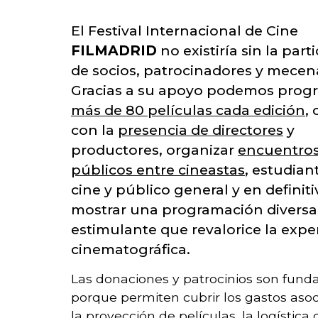
El Festival Internacional de Cine
FILMADRID
no existiría sin la part
de socios, patrocinadores y mecen
Gracias a su apoyo podemos prog
más de 80 películas cada edición
,
con la
presencia de directores
y
productores, organizar
encuentro
públicos entre cineastas
, estudian
cine y público general y en definiti
mostrar una programación diversa
estimulante que revalorice la expe
cinematográfica.
Las donaciones y patrocinios son fun
porque permiten cubrir los gastos aso
la proyección de películas, la logística 