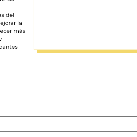
a
s del
jorar la
frecer más
y
pantes.