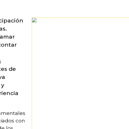
icipación
as.
ramar
 contar
s
tes de
va
 y
riencia
damentales
ciados con
de los